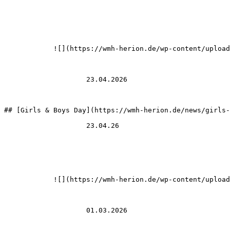
            ![](https://wmh-herion.de/wp-content/uploads/2026/07/girls-boys-day-2026-320x180.avif)

                    23.04.2026

## [Girls & Boys Day](https://wmh-herion.de/news/girls-
                    23.04.26

            ![](https://wmh-herion.de/wp-content/uploads/2026/07/traceparts-320x180.avif)

                    01.03.2026
