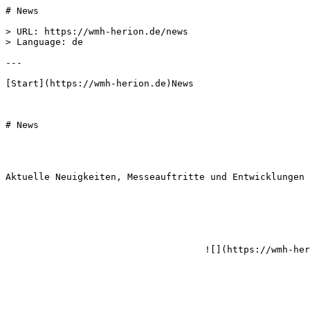
# News

> URL: https://wmh-herion.de/news  

> Language: de  

---

[Start](https://wmh-herion.de)News            

# News

Aktuelle Neuigkeiten, Messeauftritte und Entwicklungen 
                                    ![](https://wmh-herion.de/wp-content/uploads/2026/07/wmh-herion-news-320x180.avif)
