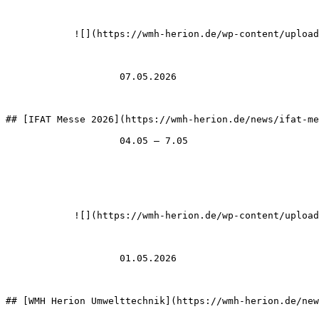
            ![](https://wmh-herion.de/wp-content/uploads/2026/07/ifat-messe-2026-320x180.avif)

                    07.05.2026

## [IFAT Messe 2026](https://wmh-herion.de/news/ifat-me
                    04.05 – 7.05

            ![](https://wmh-herion.de/wp-content/uploads/2026/07/wmh-herion-umwelttechnik-news-320x180.avif)

                    01.05.2026

## [WMH Herion Umwelttechnik](https://wmh-herion.de/new