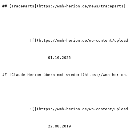
## [TraceParts](https://wmh-herion.de/news/traceparts)

            ![](https://wmh-herion.de/wp-content/uploads/2026/07/claude-herion-uebernimmt-wieder-320x180.avif)

                    01.10.2025

## [Claude Herion übernimmt wieder](https://wmh-herion.
            ![](https://wmh-herion.de/wp-content/uploads/2019/08/herion-linner-fusionieren-2-320x180.avif)

                    22.08.2019
