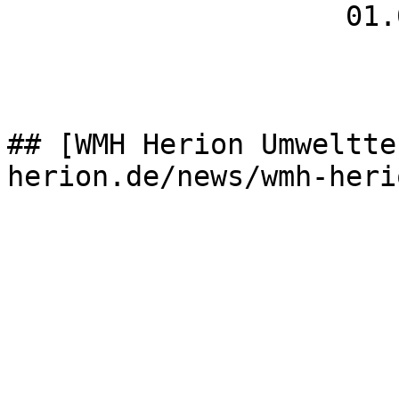
                    01.05.2026

## [WMH Herion Umweltte
herion.de/news/wmh-heri