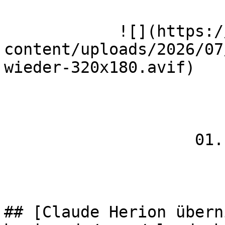
            ![](https://wmh-herion.de/wp-
content/uploads/2026/07
wieder-320x180.avif)

                    01.10.2025

## [Claude Herion übern