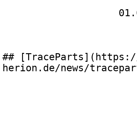
                    01.03.2026

## [TraceParts](https:/
herion.de/news/tracepart