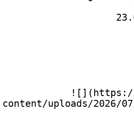
                    23.04.26

            ![](https://wmh-herion.de/wp-
content/uploads/2026/07