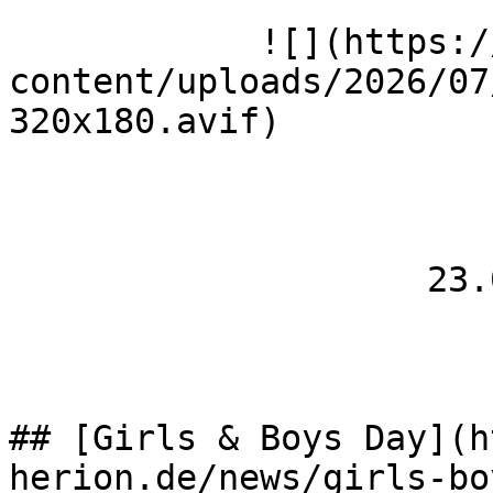
            ![](https://wmh-herion.de/wp-
content/uploads/2026/07
320x180.avif)

                    23.04.2026

## [Girls & Boys Day](h
herion.de/news/girls-bo