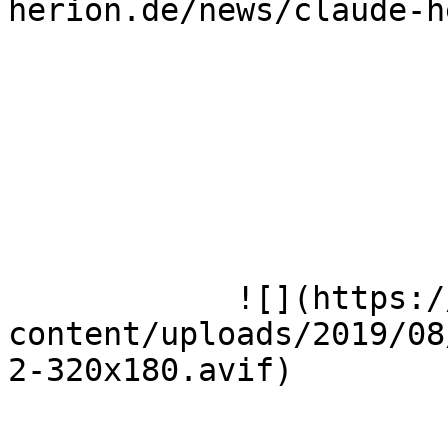
herion.de/news/claude-h
            ![](https://wmh-herion.de/wp-
content/uploads/2019/08
2-320x180.avif)
