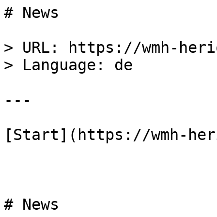
# News

> URL: https://wmh-heri
> Language: de  

---

[Start](https://wmh-her
# News
