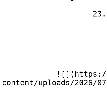
                    23.04.26

            ![](https://wmh-herion.de/wp-
content/uploads/2026/07