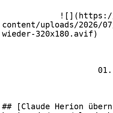
            ![](https://wmh-herion.de/wp-
content/uploads/2026/07
wieder-320x180.avif)

                    01.10.2025

## [Claude Herion übern