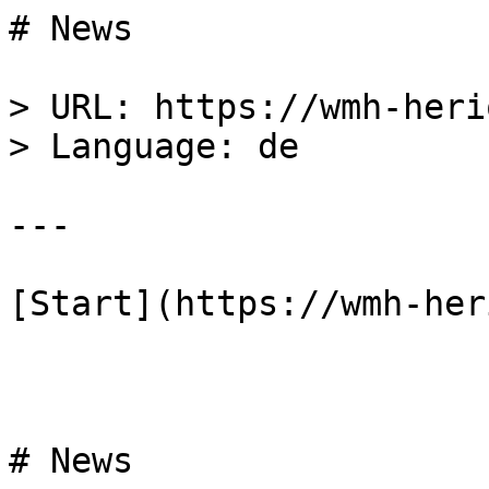
# News

> URL: https://wmh-heri
> Language: de  

---

[Start](https://wmh-her
# News
