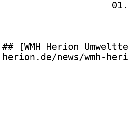
                    01.05.2026

## [WMH Herion Umweltte
herion.de/news/wmh-heri