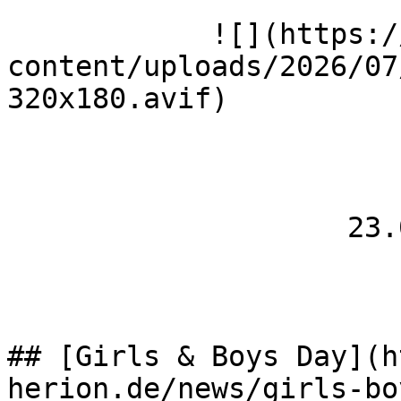
            ![](https://wmh-herion.de/wp-
content/uploads/2026/07
320x180.avif)

                    23.04.2026

## [Girls & Boys Day](h
herion.de/news/girls-bo