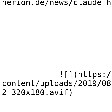
herion.de/news/claude-h
            ![](https://wmh-herion.de/wp-
content/uploads/2019/08
2-320x180.avif)
