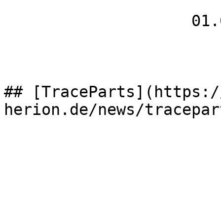
                    01.03.2026

## [TraceParts](https:/
herion.de/news/tracepart