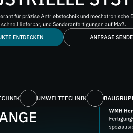
rer
erant für präzise Antriebstechnik und mechatronische 
e
schnell lieferbar, und Sonderanfertigungen auf Maß.
UKTE ENTDECKEN
ANFRAGE SEND
ECHNIK
UMWELTTECHNIK
BAUGRUPP
WMH Her
LANGE
Fertigungs
spezialis