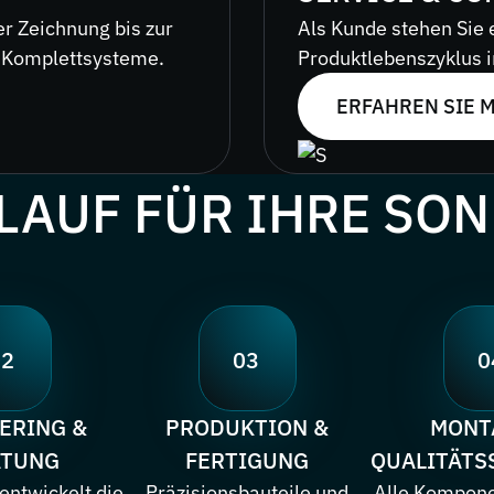
r Zeichnung bis zur
Als Kunde stehen Sie 
, Komplettsysteme.
Produktlebenszyklus 
ERFAHREN SIE 
LAUF FÜR IHRE SO
02
03
0
ERING &
PRODUKTION &
MONT
ATUNG
FERTIGUNG
QUALITÄTS
ntwickelt die
Präzisionsbauteile und
Alle Kompon