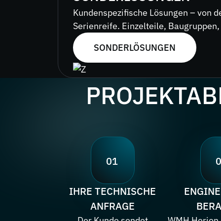
Kundenspezifische Lösungen – von de
Serienreife. Einzelteile, Baugruppen
SONDERLÖSUNGEN
PROJEKTAB
01
IHRE TECHNISCHE
ENGINE
ANFRAGE
BER
Der Kunde sendet
WMH Herion e