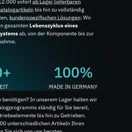
12.000 sofort
ab Lager lieferbaren
atalogartikeln
bis hin zu vollständig
ten,
kundenspezifischen Lösungen
: Wir
en gesamten
Lebenszyklus eines
systems
ab, von der Komponente bis zur
bnahme.
0+
100%
EIT
MADE IN GERMANY
e benötigen? In unserem Lager halten wir
alogprogramms ständig für Sie bereit,
riebselemente bis hin zu Getrieben.
00 unterschiedlichen Artikeln Ihren
 Sie sich von uns beraten.