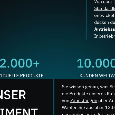
Von über 
Standardk
entwickel
decken d
Antriebs
Inbetrie
2.000+
10.00
VIDUELLE PRODUKTE
KUNDEN WELTW
Sie wissen genau, was Si
NSER
die Produkte unseres Kat
von
Zahnstangen
über Ant
Wählen Sie aus über 12.0
IMENT
passenden aus oder lassen