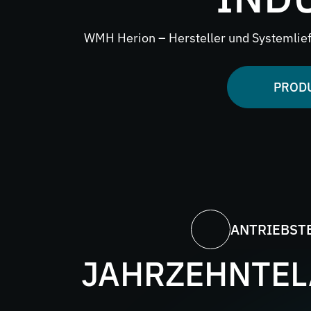
Zerkleine
WMH Herion – Hersteller und Systemlief
Ersatzteil
PROD
ANTRIEBS­T
JAHRZEHNTE