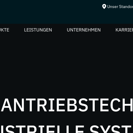
Unser Stando
UKTE
LEISTUNGEN
UNTERNEHMEN
KARRIE
entechnik
lemente
 ANTRIEBSTECH
iebmaschine
USTRIELLE SYS
er