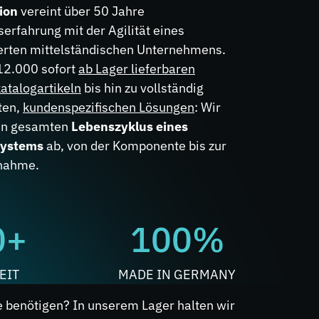
ion
vereint über 50 Jahre
erfahrung mit der Agilität eines
ierten mittelständischen Unternehmens.
12.000 sofort
ab Lager lieferbaren
atalogartikeln
bis hin zu vollständig
ten,
kundenspezifischen Lösungen
: Wir
en gesamten
Lebenszyklus eines
systems
ab, von der Komponente bis zur
bnahme.
0+
100%
EIT
MADE IN GERMANY
e benötigen? In unserem Lager halten wir