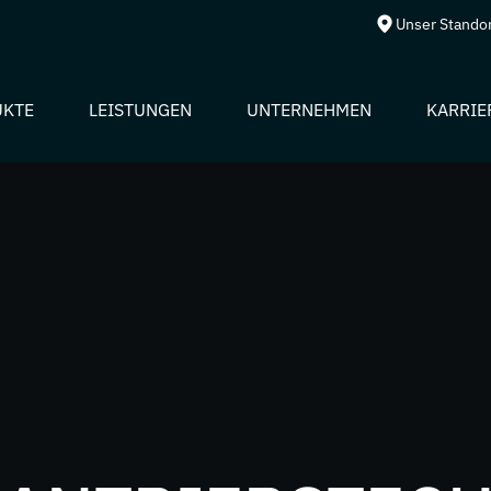
Unser Stando
UKTE
LEISTUNGEN
UNTERNEHMEN
KARRIE
entechnik
lemente
iebmaschine
er