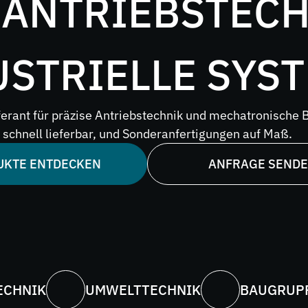
 ANTRIEBSTECH
rer
e
USTRIELLE SYS
erant für präzise Antriebstechnik und mechatronische 
schnell lieferbar, und Sonderanfertigungen auf Maß.
UKTE ENTDECKEN
ANFRAGE SEND
ECHNIK
UMWELTTECHNIK
BAUGRUPP