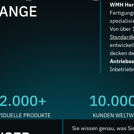
WMH Her
LANGE
Fertigungs
spezialis
Von über 
Standardk
entwickel
decken d
Antriebs
Inbetrie
2.000+
10.00
VIDUELLE PRODUKTE
KUNDEN WELTW
Sie wissen genau, was Si