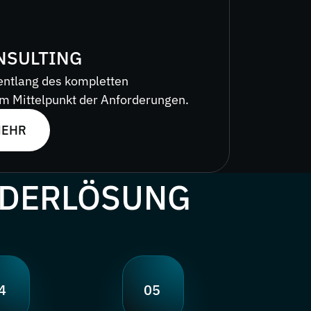
NSULTING
entlang des kompletten
im Mittelpunkt der Anforderungen.
MEHR
NDERLÖSUNG
4
05