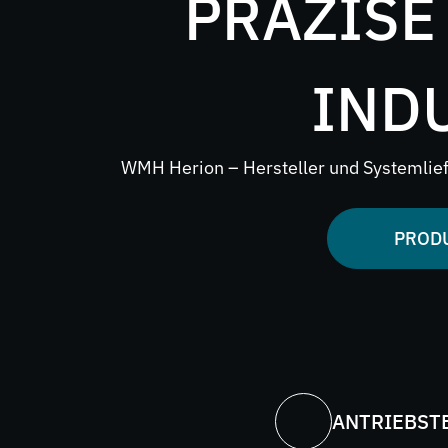
PRÄZISE
Zerkleine
Ersatzteil
IND
WMH Herion – Hersteller und Systemlief
PROD
ANTRIEBS­T