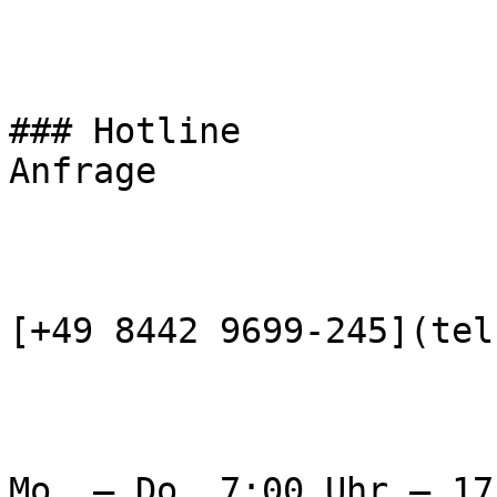
### Hotline  

Anfrage

[+49 8442 9699-245](tel
Mo. – Do. 7:00 Uhr – 17